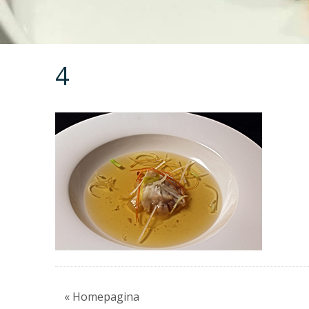
4
« Homepagina