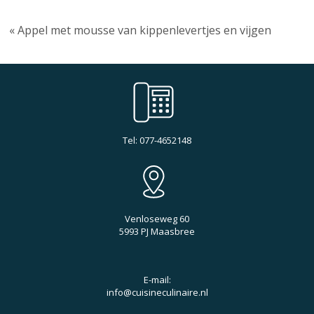
« Appel met mousse van kippenlevertjes en vijgen
Tel: 077-4652148
Venloseweg 60
5993 PJ Maasbree
E-mail:
info@cuisineculinaire.nl