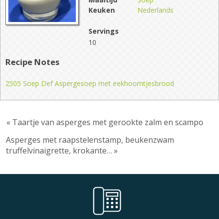
Keuken
Nederlands
Servings
10
Recipe Notes
2505 Soep Def Aspergesoep met eekhoorntjesbrood
« Taartje van asperges met gerookte zalm en scampo
Asperges met raapstelenstamp, beukenzwam
truffelvinaigrette, krokante… »