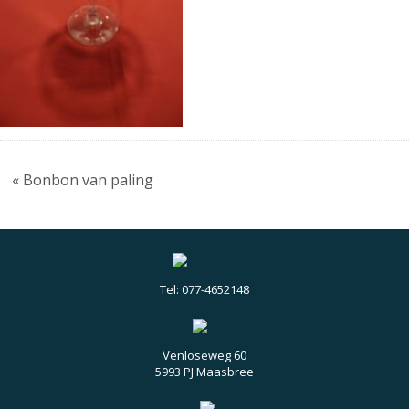
« Bonbon van paling
Tel: 077-4652148
Venloseweg 60
5993 PJ Maasbree