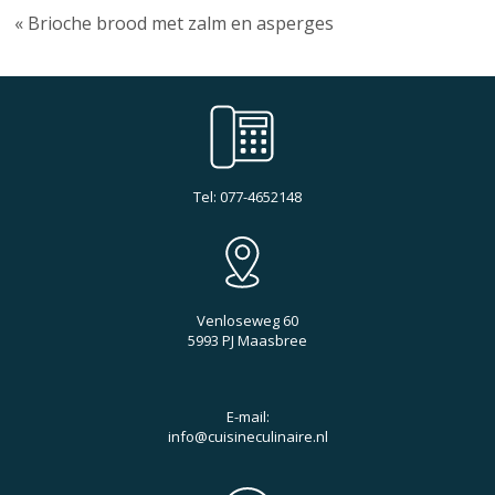
« Brioche brood met zalm en asperges
Tel: 077-4652148
Venloseweg 60
5993 PJ Maasbree
E-mail:
info@cuisineculinaire.nl