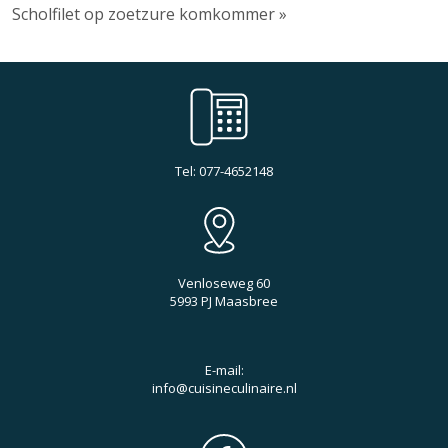
Scholfilet op zoetzure komkommer »
Tel: 077-4652148
Venloseweg 60
5993 PJ Maasbree
E-mail:
info@cuisineculinaire.nl