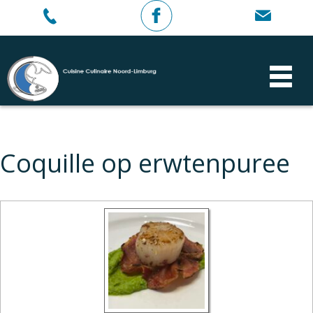
Coquille op erwtenpuree