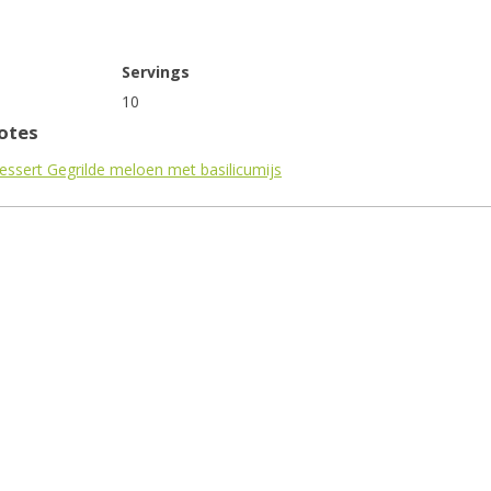
Servings
10
otes
ssert Gegrilde meloen met basilicumijs