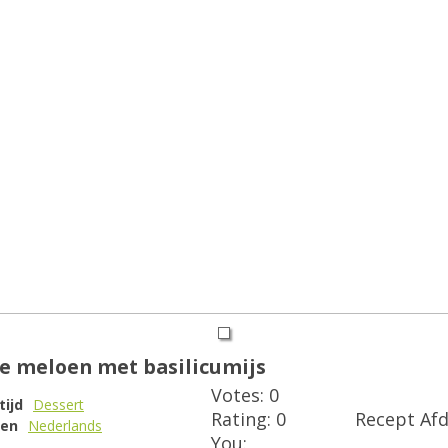
e meloen met basilicumijs
Votes:
0
tijd
Dessert
Rating:
0
Recept Af
en
Nederlands
You: