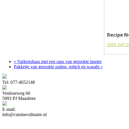
Recipe N
2509 Def De
« Varkenshaas met een saus van gerookte laurier
Pakketje van gerookte paling, rettich en wasabi »
Tel: 077-4652148
Venloseweg 60
5993 PJ Maasbree
E-mail:
info@cuisineculinaire.nl