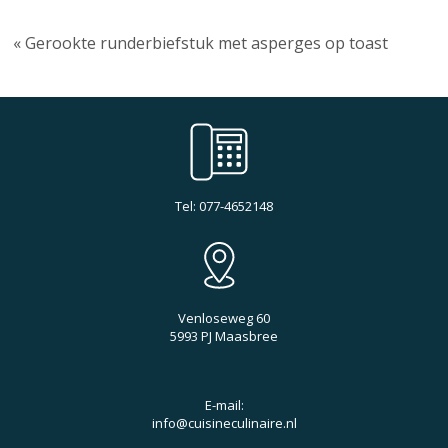
« Gerookte runderbiefstuk met asperges op toast
Tel: 077-4652148
Venloseweg 60
5993 PJ Maasbree
E-mail:
info@cuisineculinaire.nl