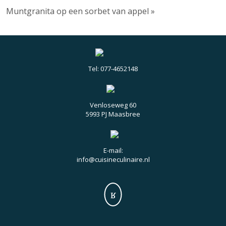
Muntgranita op een sorbet van appel »
Tel: 077-4652148
Venloseweg 60
5993 PJ Maasbree
E-mail:
info@cuisineculinaire.nl