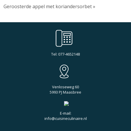
Geroosterde appel met koriandersorbet »
Tel: 077-4652148
Venloseweg 60
5993 PJ Maasbree
E-mail:
info@cuisineculinaire.nl