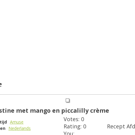
e
tine met mango en piccalilly crème
Votes:
0
tijd
Amuse
Rating:
0
Recept Af
en
Nederlands
You: