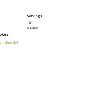
Servings
10
personen
otes
oustine def