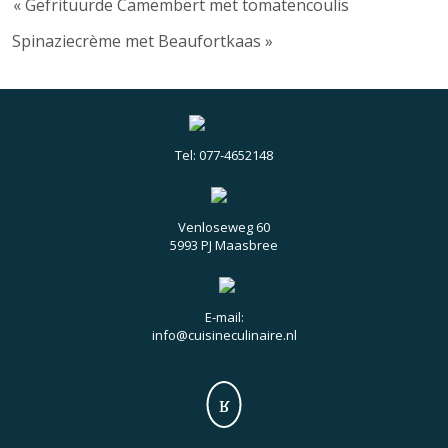
« Gefrituurde Camembert met tomatencoulis
Spinaziecrème met Beaufortkaas »
Tel: 077-4652148
Venloseweg 60
5993 PJ Maasbree
E-mail:
info@cuisineculinaire.nl