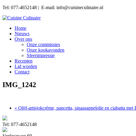
Tel: 077-4652148 | E-mail: info@cuisineculinaire.nl
Home
Nieuws
Over ons
Onze commissies
Onze kookavonden
Sfeerimpressie
Recepten
Lid worden
Contact
IMG_1242
« Olijf-artisjokcrème, pancetta, sinaasappelolie en ciabatta 
Tel: 077-4652148
Venloseweg 60