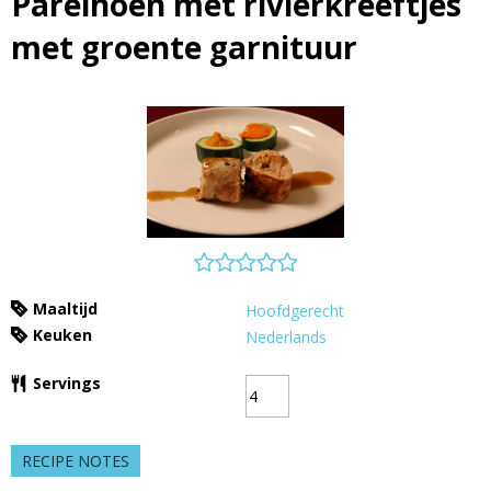
Parelhoen met rivierkreeftjes
met groente garnituur
Maaltijd
Hoofdgerecht
Keuken
Nederlands
Servings
RECIPE NOTES