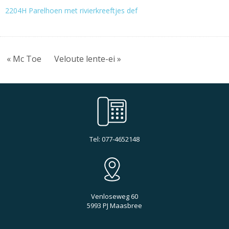
2204H Parelhoen met rivierkreeftjes def
« Mc Toe
Veloute lente-ei »
Tel: 077-4652148
Venloseweg 60
5993 PJ Maasbree