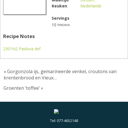
Keuken
Nederlands
Servings
10
personen
Recipe Notes
2301N2 Pavlova def
« Gorgonzola ijs, gemarineerde venkel, croutons van
krentenbrood en Vieux…
Groenten ‘toffee’ »
Tel: 077-4652148