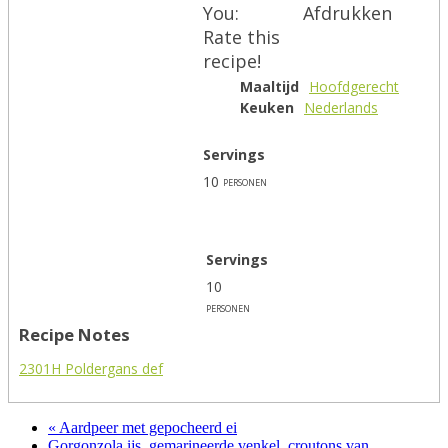
You:
Afdrukken
Rate this
recipe!
Maaltijd
Hoofdgerecht
Keuken
Nederlands
Servings
10
personen
Servings
10
personen
Recipe Notes
2301H Poldergans def
« Aardpeer met gepocheerd ei
Gorgonzola ijs, gemarineerde venkel, croutons van