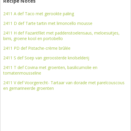
Recipe Notes
2411 A def Taco met gerookte paling
2411 D def Tarte tartin met limoncello mousse
2411 H def Fazantfilet met paddenstoelensaus, meloesuitjes,
bimi, groene kool en portobello
2411 PD def Pistache-crème brûlée
2411 S def Soep van geroosterde knolselderij
2411 T def Covina met groenten, basilicumolie en
tomatenmousseline
2411 V def Voorgerecht- Tartaar van dorade met parelcouscous
en gemarineerde groenten