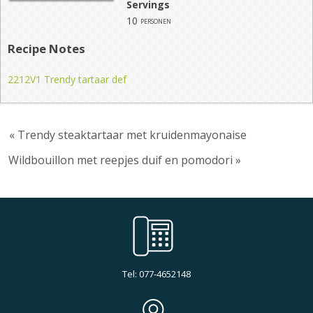
Servings
10
personen
Recipe Notes
2212V1 Trendy tartaar def
« Trendy steaktartaar met kruidenmayonaise
Wildbouillon met reepjes duif en pomodori »
Tel: 077-4652148