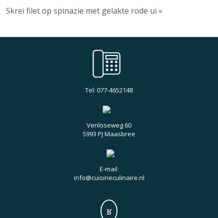
Skrei filet op spinazie met gelakte rode ui »
Tel: 077-4652148
Venloseweg 60
5993 PJ Maasbree
E-mail:
info@cuisineculinaire.nl