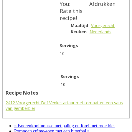
You:
Afdrukken
Rate this
recipe!
Maaltijd
Voorgerecht
Keuken
Nederlands
Servings
10
Servings
10
Recipe Notes
2412 Voorgerecht Def Venkeltartaar met tomaat en een saus
van gemberbier
« Boerenkoolmousse met paling en forel met rode biet
Pompoen crème-soep met een bitterbal »