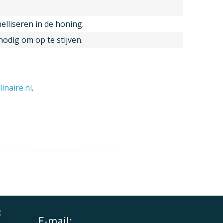
lliseren in de honing.
 nodig om op te stijven.
inaire.nl
.
E-mail: