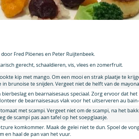
 door Fred Plöenes en Peter Ruijtenbeek.
isch gerecht, schaaldieren, vis, vlees en zomerfruit.
rookte kip met mango. Om een mooi en strak plaatje te krijg
 in brunoise te snijden. Vergeet niet de helft van de mayon
bierbeslag en bearnaisesaus speciaal. Zorg ervoor dat het b
nteer de bearnaisesaus vlak voor het uitserveren au bain-
tomaat met scampi. Vergeet niet om de scampi, na het bak
eg de scampi pas aan tafel op het soepglaasje.
oetzure komkommer. Maak de gelei niet te dun. Spoel de vongo
om en haal de pan van het vuur.