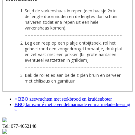
Snijd de varkenshaas in repen (een haasje 2x in
de lengte doormidden en de lengtes dan schuin
halveren zodat er 8 repen uit een hele
varkenshaas komen).
Leg een reep op een plakje ontbijtspek, rol het
geheel rond een zongedroogd tomaatje, druk plat
en zet vast met een prikker. (bij grote aantallen
eventueel vastzetten in grillklem)
Bak de rolletjes aan beide zijden bruin en serveer
met chilisaus en garnituur.
« BBQ zeevruchten met stokbrood en kruidenboter
BBQ lamscarré met lavendelmarinade en marmeladedressing
»
Tel: 077-4652148