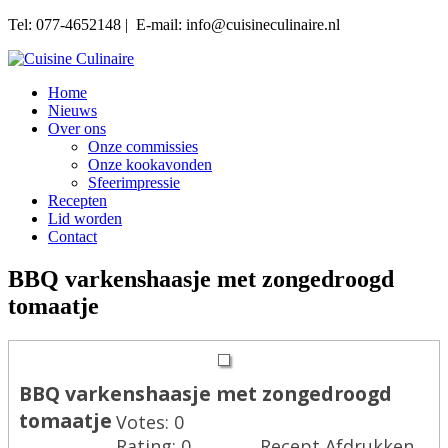
Tel: 077-4652148 | E-mail: info@cuisineculinaire.nl
Home
Nieuws
Over ons
Onze commissies
Onze kookavonden
Sfeerimpressie
Recepten
Lid worden
Contact
BBQ varkenshaasje met zongedroogd
tomaatje
BBQ varkenshaasje met zongedroogd
tomaatje
Votes:
0
Rating:
0
Recept Afdrukken