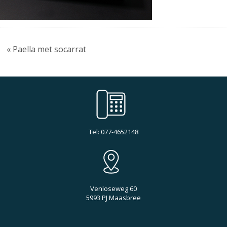
« Paella met socarrat
Tel: 077-4652148
Venloseweg 60
5993 PJ Maasbree