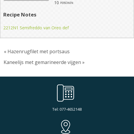
10
personen
Recipe Notes
2212N1 Semifreddo van Oreo def
« Hazenrugfilet met portsaus
Kaneelijs met gemarineerde vijgen »
Tel: 077-4652148