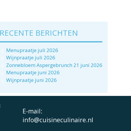
RECENTE BERICHTEN
Menupraatje juli 2026
Wijnpraatje juli 2026
Zonnebloem Aspergebrunch 21 juni 2026
Menupraatje juni 2026
Wijnpraatje juni 2026
E-mail:
info@cuisineculinaire.nl