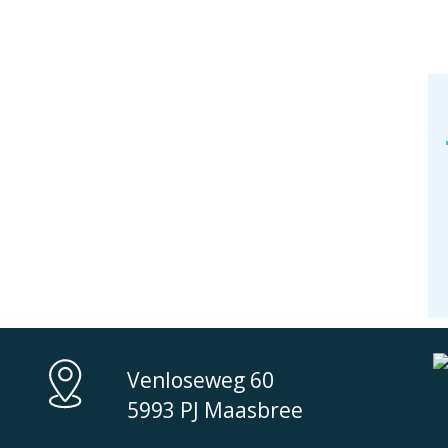
ould not be found. Perhaps searching will help.
Venloseweg 60
5993 PJ Maasbree