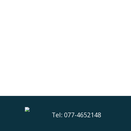
Not Found
Apologies, but the page you requested c
Tel: 077-4652148