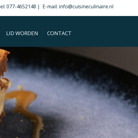
el: 077-4652148 | E-mail: info@cuisineculinaire.nl
LID WORDEN
CONTACT