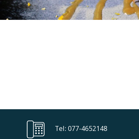
Not Found
Apologies, but the page you requested c
Tel: 077-4652148