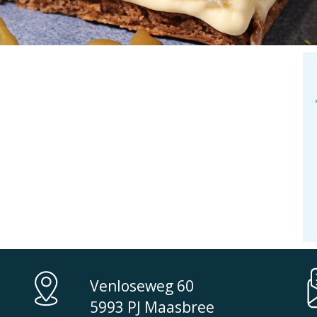
ould not be found. Perhaps searching will help.
Venloseweg 60
5993 PJ Maasbree