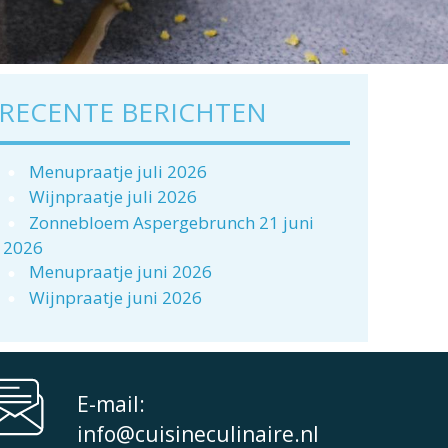
RECENTE BERICHTEN
Menupraatje juli 2026
Wijnpraatje juli 2026
Zonnebloem Aspergebrunch 21 juni
2026
Menupraatje juni 2026
Wijnpraatje juni 2026
E-mail:
info@cuisineculinaire.nl