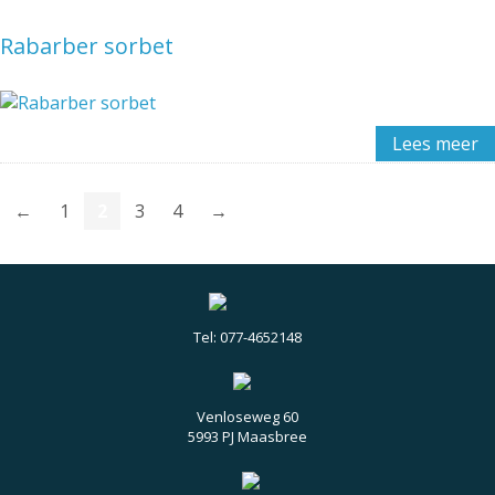
Rabarber sorbet
Lees meer
←
1
2
3
4
→
Tel: 077-4652148
Venloseweg 60
5993 PJ Maasbree