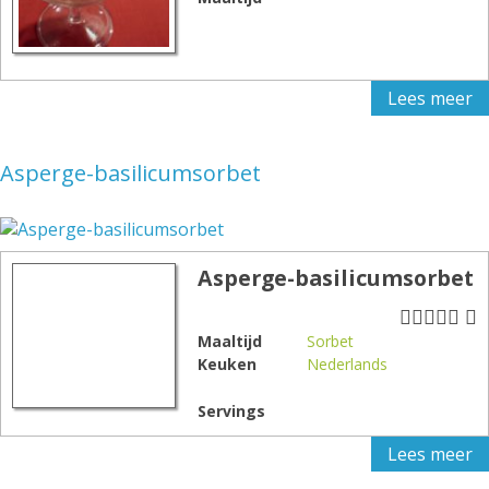
Lees meer
Asperge-basilicumsorbet
Asperge-basilicumsorbet
Maaltijd
Sorbet
Keuken
Nederlands
Servings
Lees meer