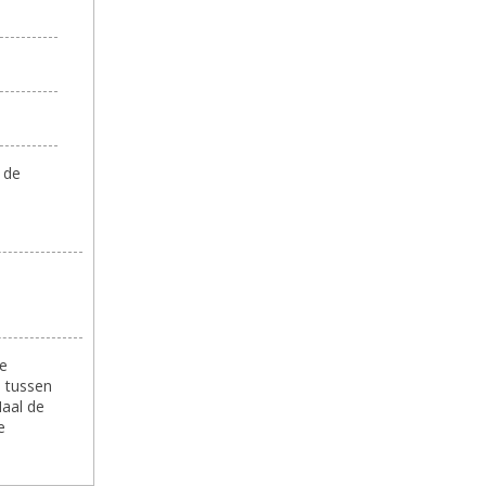
 de
le
e tussen
Haal de
e