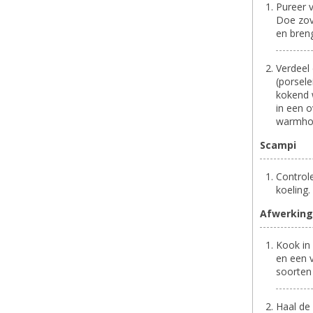
Pureer v
Doe zov
en bren
Verdeel
(porsele
kokend 
in een o
warmho
Scampi
Control
koeling.
Afwerking
Kook in 
en een 
soorten 
Haal de