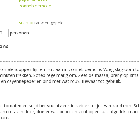
zonnebloemolie
scampi
rauw en gepeld
personen
ions
garnalendoppen fijn en fruit aan in zonnebloemolie. Voeg slagroom t
 minuten trekken. Schep regelmatig om. Zeef de massa, breng op sm
 en cayennepeper en bind met wat roux. Bewaar tot gebruik.
e tomaten en snijd het vruchtvlees in kleine stukjes van 4 x 4 mm. Sc
amico azijn door, doe er wat peper en zout bij en laat afgedekt mar
bank.