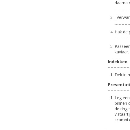
daarna 
. Verwa
Hak de p
Passeer
kaviaar.
Indekken
Dek in 
Presentat
Leg een
binnen d
de ringe
vistaart
scampi 