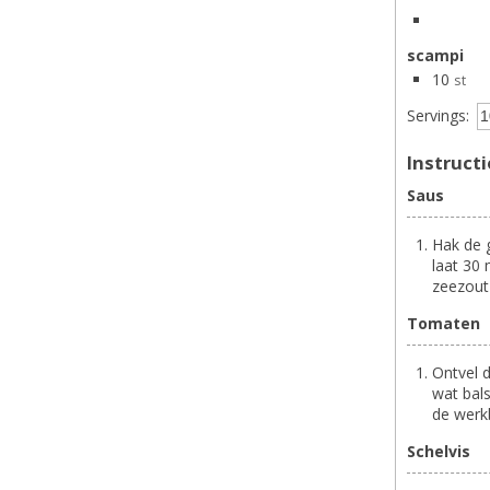
scampi
10
st
Servings:
Instruct
Saus
Hak de 
laat 30
zeezout
Tomaten
Ontvel d
wat bals
de werk
Schelvis