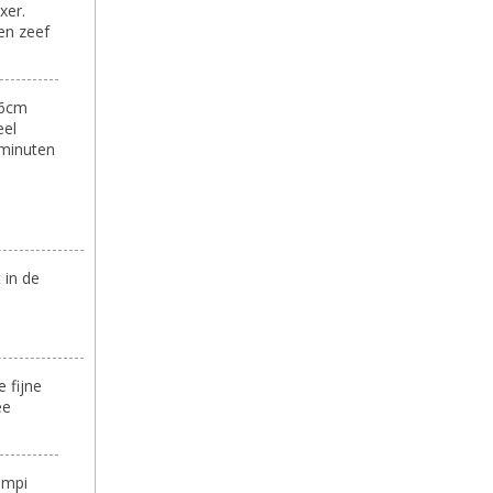
xer.
en zeef
Ø6cm
eel
 minuten
 in de
 fijne
ee
ampi