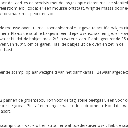
oor de taartjes de schelvis met de losgeklopte eieren met de staafmi
eel room erbij zodat er een mousse ontstaat. Wrijf de massa door e
g op smaak met peper en zout.
 de mousse over 10 (met zonnebloemolie) ingevette soufflé bakjes 
inen). Plaats de soufflé bakjes in een diepe ovenschaal en giet er zov
water bij dat de bakjes max. 2/3 in water staan. Plaats gedurende 35
ven van 160°C om te garen. Haal de bakjes uit de oven en zet in de
udkast.
eer de scampi op aanwezigheid van het darmkanaal. Bewaar afgedekt
2 pannen de groentebouillon voor de tagliatelle beetgaar, een voor de
voor de grove. Giet af en meng er wat olijfolie doorheen. Houd de tw
apart.
 scampi door wat eiwit en strooi er wat poedersuiker over. Bak de sc