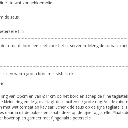
direct in wat zonnebloemolie.
rm de saus.
eterselie fijn.
 de tomaat door een zeef voor het uitserveren. Meng de tomaat met
met een warm groen bord met visbestek.
ie
 ring van Ø6cm en van Ø11cm op het bord en schep de fijne tagliatel
e kleine ring en de grove tagliatelle buiten de grote ring. Vul de ruimt
n met wat tomaat en kaviaar. Schenk de saus op de fijne tagliatelle. 
jes daarna uit de bakjes en plaats deze op de fijne tagliatelle. Plaats d
er bovenop en garneer met fijngehakte peterselie.