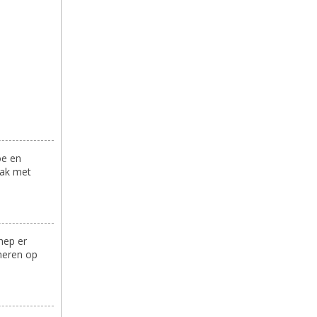
oe en
aak met
hep er
ineren op