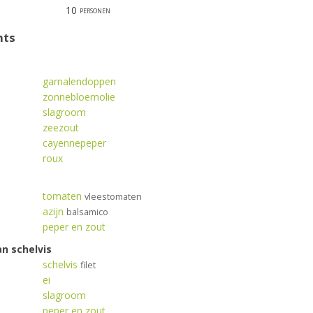
10
personen
nts
garnalendoppen
zonnebloemolie
slagroom
zeezout
cayennepeper
roux
tomaten
vleestomaten
azijn
balsamico
peper en zout
an schelvis
schelvis
filet
ei
slagroom
peper en zout