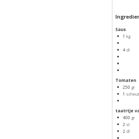
Ingredie
Saus
1
kg
4
dl
Tomaten
250
gr
1
scheut
taatrtje v
400
gr
2
st
2
dl