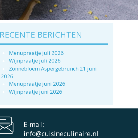
RECENTE BERICHTEN
Menupraatje juli 2026
Wijnpraatje juli 2026
Zonnebloem Aspergebrunch 21 juni
2026
Menupraatje juni 2026
Wijnpraatje juni 2026
E-mail:
info@cuisineculinaire.nl