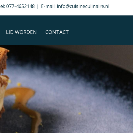
el: 077-4652148 | E-mail: info@cuisineculinaire.nl
LID WORDEN
CONTACT