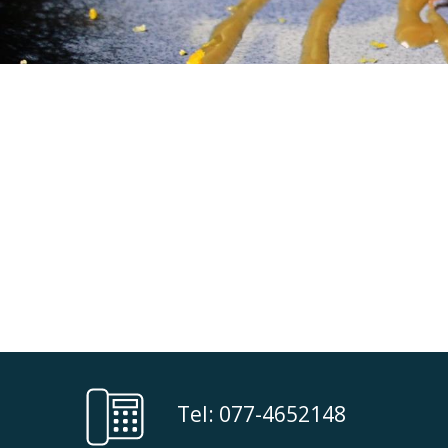
Not Found
Apologies, but the page you requested c
Tel: 077-4652148