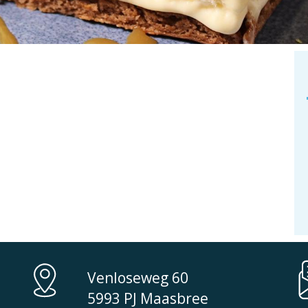
ould not be found. Perhaps searching will help.
Venloseweg 60
5993 PJ Maasbree