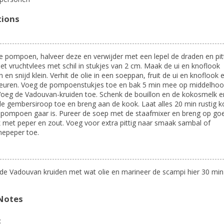
tions
 pompoen, halveer deze en verwijder met een lepel de draden en pit
het vruchtvlees met schil in stukjes van 2 cm. Maak de ui en knoflook
 en snijd klein. Verhit de olie in een soeppan, fruit de ui en knoflook e
kleuren. Voeg de pompoenstukjes toe en bak 5 min mee op middelho
Voeg de Vadouvan-kruiden toe. Schenk de bouillon en de kokosmelk er
e gembersiroop toe en breng aan de kook. Laat alles 20 min rustig 
 pompoen gaar is. Pureer de soep met de staafmixer en breng op go
met peper en zout. Voeg voor extra pittig naar smaak sambal of
nepeper toe.
e Vadouvan kruiden met wat olie en marineer de scampi hier 30 min 
Notes
: