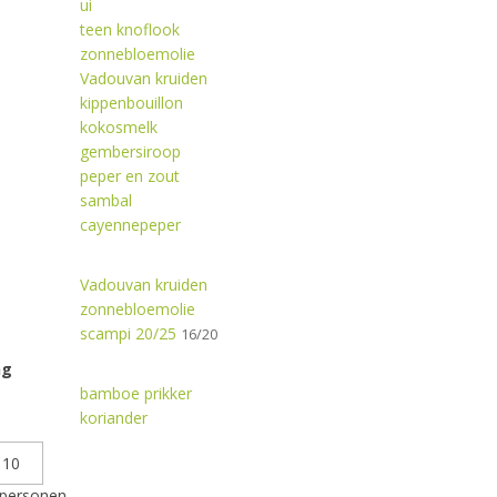
ui
teen knoflook
zonnebloemolie
Vadouvan kruiden
kippenbouillon
kokosmelk
gembersiroop
peper en zout
sambal
cayennepeper
Vadouvan kruiden
zonnebloemolie
scampi 20/25
16/20
ng
bamboe prikker
koriander
personen