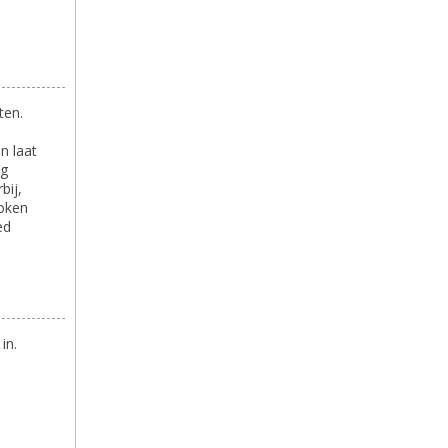
ten.
n laat
og
bij,
koken
ed
in.