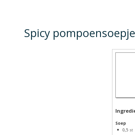
Spicy pompoensoepje
Ingredi
Soep
0,5
st