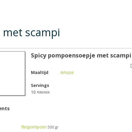
 met scampi
Spicy pompoensoepje met scampi
Maaltijd
Amuse
Servings
10
personen
ents
flespompoen
500 gr