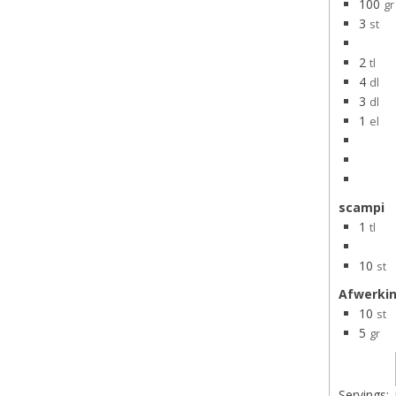
100
gr
3
st
2
tl
4
dl
3
dl
1
el
scampi
1
tl
10
st
Afwerki
10
st
5
gr
Servings: