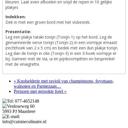
kleuren. Laat even afkoelen en snijd de repen in 10 gelijke
plakjes
Indekken:
Dek in met een groen bord met het visbestek.
Presentatie:
Leg een plakje tataki tonijn (Tonijn-1) op het bord. Leg de
gemarineerde verse tonijn (Tonijn-2) in een vormpje ernaast
(rechthoek van 2 x 5 cm) en bedek met een dun plakje tonijn.
Leg dan de tonijn in olie (Tonijn-3) in een 3-hoek vormpje er
bij. Garneer met de sla, ui en pijnboompitten en besprenkel
met de vinaigrette.
« Knolselderie met ravioli van champignons, foyotsaus,
walnoten en Parmezaan…
Preisoep met gerookte forel »
Tel: 077-4652148
Venloseweg 60
5993 PJ Maasbree
E-mail:
info@cuisineculinaire.nl