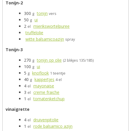
Tonijn-2
300
tonijn
g
vers
50
ui
g
2
mierikswortelpuree
el
truffelolie
witte balsamicoazijn
spray
Tonijn-3
270
tonijn op olie
g
(2 blikjes 135/185)
100
ui
g
5
knoflook
g
1 teentje
40
kappertjes
g
4 el
4
mayonaise
el
3
creme fraiche
el
1
tomatenketchup
el
vinaigrette
4
druivenpitolie
el
1
rode balsamico azijn
el