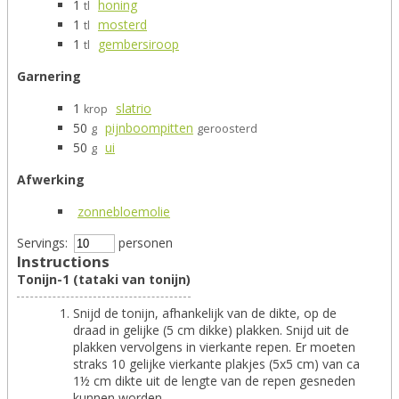
1
honing
tl
1
mosterd
tl
1
gembersiroop
tl
Garnering
1
slatrio
krop
50
pijnboompitten
g
geroosterd
50
ui
g
Afwerking
zonnebloemolie
Servings:
personen
Instructions
Tonijn-1 (tataki van tonijn)
Snijd de tonijn, afhankelijk van de dikte, op de
draad in gelijke (5 cm dikke) plakken. Snijd uit de
plakken vervolgens in vierkante repen. Er moeten
straks 10 gelijke vierkante plakjes (5x5 cm) van ca
1½ cm dikte uit de lengte van de repen gesneden
kunnen worden.