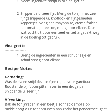
Neem ingeblikte tonijn in olie en giet af.
Snipper de ui zeer fijn. Meng de tonijn met zeer
fijngesnipperde ui, knoflook en fijngesneden
kappertjes. Voeg dan mayonaise, crème fraîche
en tomatenpuree toe, meng door elkaar. Druk
wat vocht uit door een zeef en zet afgedekt weg
in de koeling tot gebruik.
Vinaigrette
Breng de ingrediënten in een schudflesje en
schud stevig door elkaar.
Recipe Notes
Garnering:
Was de sla en snijd deze in fijne repen voor garnituur.
Rooster de pijnboompitten even in een droge pan.
Snipper de ui zeer fijn.
Afwerking:
Bak de tonijnrepen in een beetje zonnebloemolie op
middelhoog vuur rondom even aan zodat het paneermeel gaat