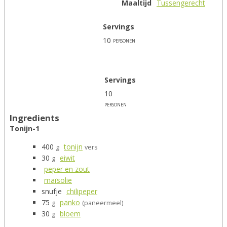
Maaltijd
Tussengerecht
Servings
10
personen
Servings
10
personen
Ingredients
Tonijn-1
400
tonijn
g
vers
30
eiwit
g
peper en zout
maïsolie
snufje
chilipeper
75
panko
g
(paneermeel)
30
bloem
g