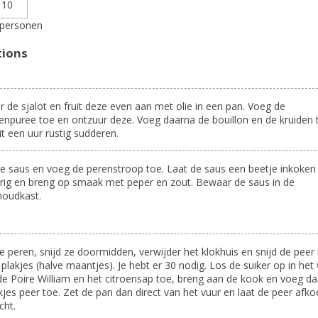
personen
tions
r de sjalot en fruit deze even aan met olie in een pan. Voeg de
npuree toe en ontzuur deze. Voeg daarna de bouillon en de kruiden 
it een uur rustig sudderen.
e saus en voeg de perenstroop toe. Laat de saus een beetje inkoken 
rig en breng op smaak met peper en zout. Bewaar de saus in de
oudkast.
de peren, snijd ze doormidden, verwijder het klokhuis en snijd de peer 
plakjes (halve maantjes). Je hebt er 30 nodig. Los de suiker op in het 
e Poire William en het citroensap toe, breng aan de kook en voeg d
kjes peer toe. Zet de pan dan direct van het vuur en laat de peer afko
cht.