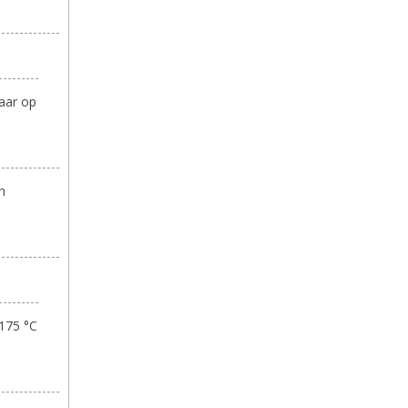
waar op
n
 175 °C