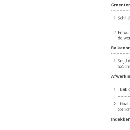
Groente
Schil 
Frituu
de we
Balkenbri
Snijd 
5x5cm.
Afwerki
. Bak 
. Haal
tot li
Indekke