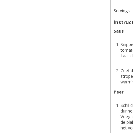
Servings:
Instruc
Saus
Snippe
tomate
Laat d
Zeef d
strope
warmh
Peer
Schil 
dunne 
Voeg d
de pla
het vo