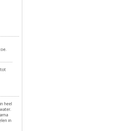
toe.
tot
in heel
water.
aarna
elen in