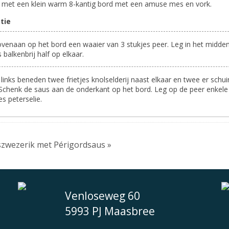
 met een klein warm 8-kantig bord met een amuse mes en vork.
tie
venaan op het bord een waaier van 3 stukjes peer. Leg in het midde
s balkenbrij half op elkaar.
 links beneden twee frietjes knolselderij naast elkaar en twee er schui
Schenk de saus aan de onderkant op het bord. Leg op de peer enkele
es peterselie.
szwezerik met Périgordsaus »
Venloseweg 60
5993 PJ Maasbree