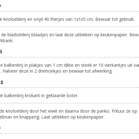
n
de knolselderij en snijd 40 frietjes van 1x1x5 cm. Bewaar tot gebruik.
r de bladselderij blaadjes en laat deze uitlekken op keukenpapier. Be
rkbank.
j
de balkenbrij in plakjes van 1 cm dikte en steek er 10 vierkantjes uit va
 Halveer deze in 2 driehoekjes en bewaar tot afwerking.
ng
de balkenbrij krokant in geklaarde boter.
 de knolselderij door het eiwit en daarna door de panko. Frituur ze op
chtbruin en knapperig. Laat uitlekken op keukenpapier.
n