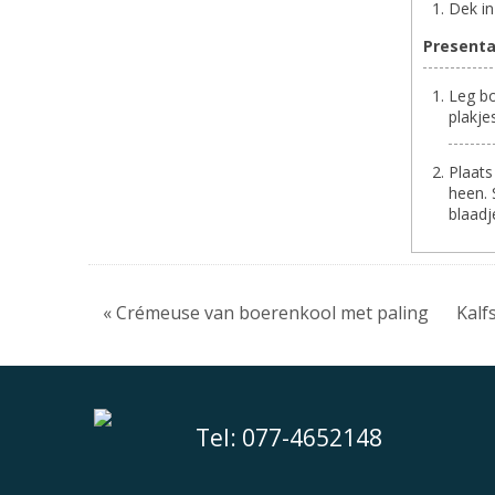
Dek in
Presenta
Leg bo
plakje
Plaats
heen. 
blaadj
« Crémeuse van boerenkool met paling
Kalf
Tel: 077-4652148