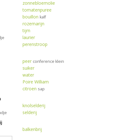
zonnebloemolie
tomatenpuree
bouillon
kalf
rozemarijn
tijm
laurier
dje
perenstroop
peer
conference klein
suiker
water
Poire William
citroen
sap
n
knolselderij
selderij
adje
j
balkenbrij