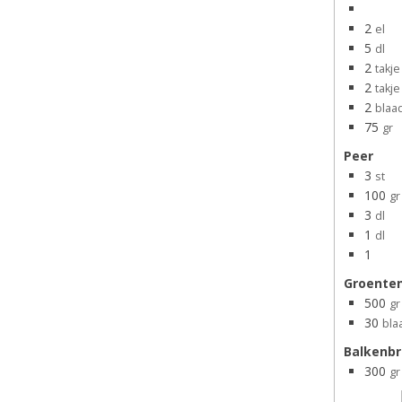
2
el
5
dl
2
takje
2
takje
2
blaa
75
gr
Peer
3
st
100
gr
3
dl
1
dl
1
Groente
500
gr
30
bla
Balkenbri
300
gr