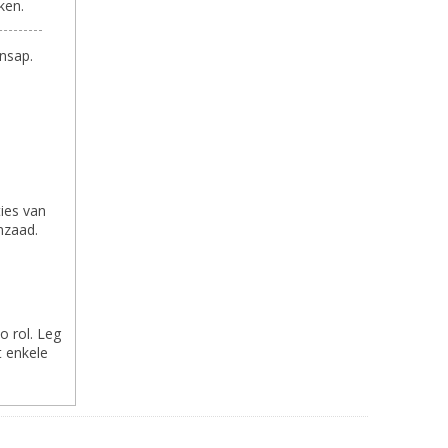
ken.
ensap.
ties van
mzaad.
o rol. Leg
t enkele