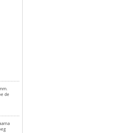
5mm.
oe de
daarna
oeg