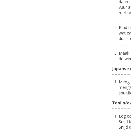
daarna
vuur a
met pe
Bind m
wat xa
dus st
Maak d
de we
Japanse
Meng s
mengse
spuitfl
Tonijn/a
Leg ee
Snijd 
Snijd 