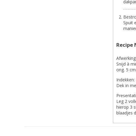
dakpan
Bestro
Spuit 
manier
Recipe 
Afwerking
Snijd à mi
ong. 5 cm
Indekken:
Dek in met
Presentati
Leg 2 voll
hierop 3 
blaadjes d