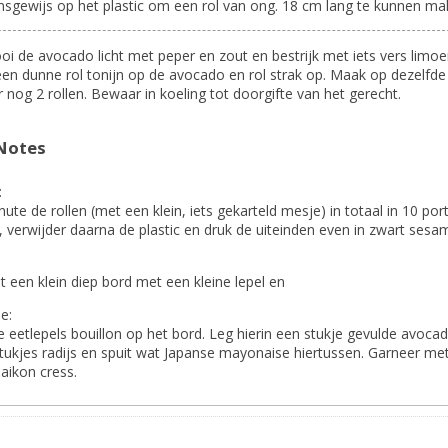
sgewijs op het plastic om een rol van ong. 18 cm lang te kunnen ma
oi de avocado licht met peper en zout en bestrijk met iets vers limo
een dunne rol tonijn op de avocado en rol strak op. Maak op dezelfde
 nog 2 rollen. Bewaar in koeling tot doorgifte van het gerecht.
Notes
:
nute de rollen (met een klein, iets gekarteld mesje) in totaal in 10 por
, verwijder daarna de plastic en druk de uiteinden even in zwart sesa
 een klein diep bord met een kleine lepel en
e:
e eetlepels bouillon op het bord. Leg hierin een stukje gevulde avocad
stukjes radijs en spuit wat Japanse mayonaise hiertussen. Garneer me
aikon cress.