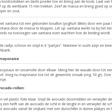
 bonitovlokken en dashi poeder toe en breng aan de kook. Laat van 
f op de werkbank 15 min trekken. Zeef de massa en breng goed op 
per en zout.
et xantana tot een gebonden bouillon (yoghurt dikte) door een paar 
ntana door de massa te kloppen. Let op: xantana werkt na bij het bi
eeds na toevoegen van xantana even wachten hoe de binding wordt.
e radijs schoon en snijd in 6 “partjes”. Marineer in sushi azijn en be
rkbank.
 mayonaise
ojasaus en sesamolie door elkaar. Meng hier de wasabi door tot ee
l. Voeg nu mayonaise toe tot de gewenste smaak (ong. 50 gr). Doe 
esje.
vocado-rollen:
n vel plastic folie klaar. Snijd de avocado doormidden en verwijder de 
bij een helft van de avocado de schil in de lengte in en verwijder de schi
de avocado vanaf de snijkant met een dunschiller in dunne plakjes en 