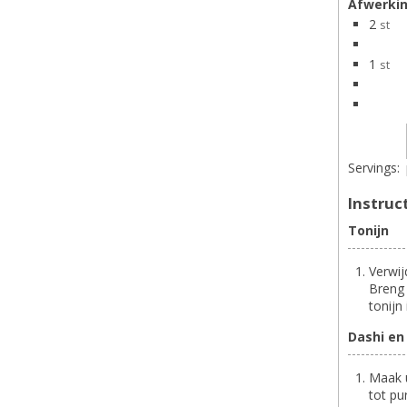
Afwerki
2
st
1
st
Servings:
Instruc
Tonijn
Verwij
Breng 
tonijn
Dashi en 
Maak u
tot pu