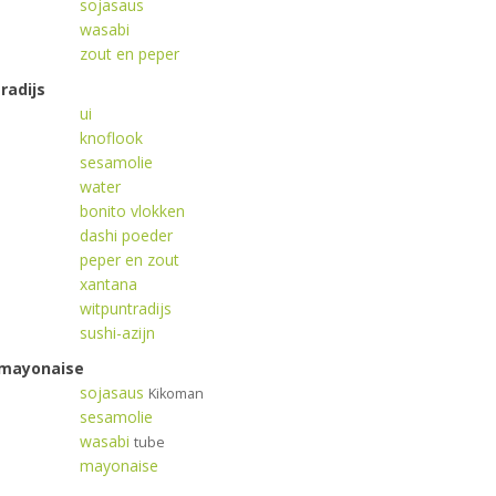
sojasaus
wasabi
zout en peper
radijs
ui
knoflook
sesamolie
water
bonito vlokken
dashi poeder
peper en zout
xantana
witpuntradijs
sushi-azijn
 mayonaise
sojasaus
Kikoman
sesamolie
wasabi
tube
mayonaise