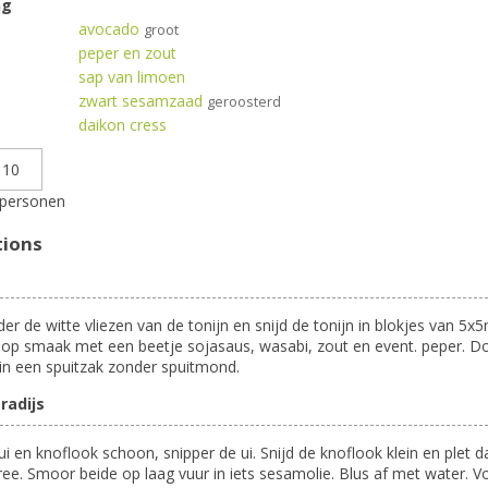
ng
avocado
groot
peper en zout
sap van limoen
zwart sesamzaad
geroosterd
daikon cress
personen
tions
der de witte vliezen van de tonijn en snijd de tonijn in blokjes van 5x
op smaak met een beetje sojasaus, wasabi, zout en event. peper. D
 in een spuitzak zonder spuitmond.
radijs
i en knoflook schoon, snipper de ui. Snijd de knoflook klein en plet 
ree. Smoor beide op laag vuur in iets sesamolie. Blus af met water. V