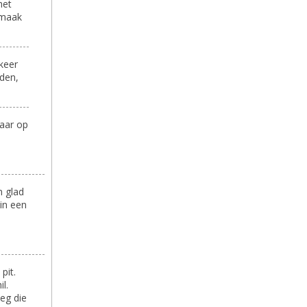
het
smaak
keer
nden,
waar op
n glad
in een
pit.
l.
leg die