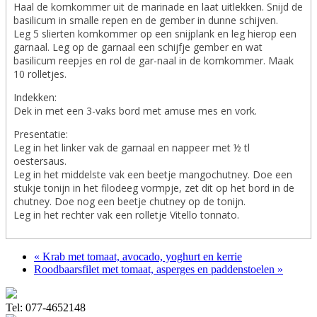
Haal de komkommer uit de marinade en laat uitlekken. Snijd de
basilicum in smalle repen en de gember in dunne schijven.
Leg 5 slierten komkommer op een snijplank en leg hierop een
garnaal. Leg op de garnaal een schijfje gember en wat
basilicum reepjes en rol de gar-naal in de komkommer. Maak
10 rolletjes.
Indekken:
Dek in met een 3-vaks bord met amuse mes en vork.
Presentatie:
Leg in het linker vak de garnaal en nappeer met ½ tl
oestersaus.
Leg in het middelste vak een beetje mangochutney. Doe een
stukje tonijn in het filodeeg vormpje, zet dit op het bord in de
chutney. Doe nog een beetje chutney op de tonijn.
Leg in het rechter vak een rolletje Vitello tonnato.
« Krab met tomaat, avocado, yoghurt en kerrie
Roodbaarsfilet met tomaat, asperges en paddenstoelen »
Tel: 077-4652148