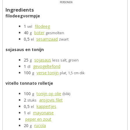
personen
Ingredients
filodeegvormpje
1
filodeeg
vel
40
boter
g
gesmolten
0,5
sesamzaad
el
zwart
sojasaus en tonijn
25
sojasaus
g
less salt, groen
1
gevogeltefond
dl
100
verse tonijn
g
plat, 1,5 cm dik
vitello tonnato rolletje
100
tonijn op olie
g
(blik)
2
ansjovis filet
stuks
0,5
kappertjes
el
1
mayonaise
el
peper en zout
20
rucola
g