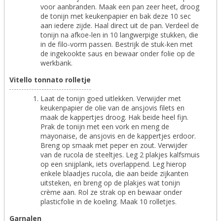
voor aanbranden. Maak een pan zeer heet, droog
de tonijn met keukenpapier en bak deze 10 sec
aan iedere zijde. Haal direct uit de pan. Verdeel de
tonijn na afkoe-len in 10 langwerpige stukken, die
in de filo-vorm passen. Bestrijk de stuk-ken met
de ingekookte saus en bewaar onder folie op de
werkbank.
Vitello tonnato rolletje
Laat de tonijn goed uitlekken. Verwijder met
keukenpapier de olie van de ansjovis filets en
maak de kappertjes droog. Hak beide heel fijn.
Prak de tonijn met een vork en meng de
mayonaise, de ansjovis en de kappertjes erdoor.
Breng op smaak met peper en zout. Verwijder
van de rucola de steeltjes. Leg 2 plakjes kalfsmuis
op een snijplank, iets overlappend. Leg hierop
enkele blaadjes rucola, die aan beide zijkanten
uitsteken, en breng op de plakjes wat tonijn
crème aan. Rol ze strak op en bewaar onder
plasticfolie in de koeling. Maak 10 rolletjes.
Garnalen