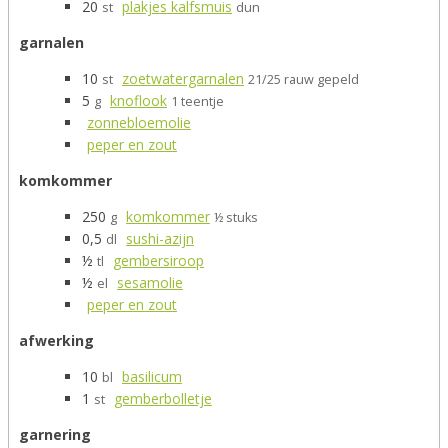
20
plakjes kalfsmuis
st
dun
garnalen
10
zoetwatergarnalen
st
21/25 rauw gepeld
5
knoflook
g
1 teentje
zonnebloemolie
peper en zout
komkommer
250
komkommer
g
½ stuks
0,5
sushi-azijn
dl
½
gembersiroop
tl
½
sesamolie
el
peper en zout
afwerking
10
basilicum
bl
1
gemberbolletje
st
garnering