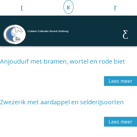
Anjouduif met bramen, wortel en rode biet
Lees meer
Zwezerik met aardappel en selderijsoorten
Lees meer