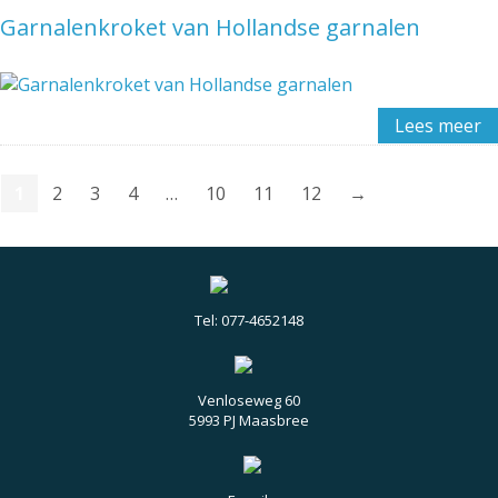
Garnalenkroket van Hollandse garnalen
Lees meer
1
2
3
4
…
10
11
12
→
Tel: 077-4652148
Venloseweg 60
5993 PJ Maasbree