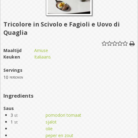
Tricolore in Scivolo e Fagioli e Uovo di
Quaglia
Maaltijd
Amuse
Keuken
Italiaans
Servings
10
personen
Ingredients
Saus
3
pomodori tomaat
st
1
sjalot
st
olie
peper en zout