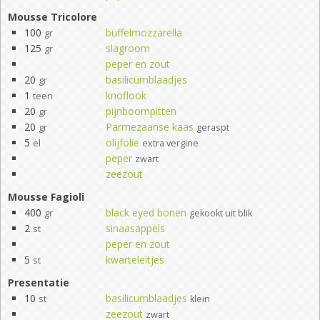
Mousse Tricolore
100
buffelmozzarella
gr
125
slagroom
gr
peper en zout
20
basilicumblaadjes
gr
1
knoflook
teen
20
pijnboompitten
gr
20
Parmezaanse kaas
gr
geraspt
5
olijfolie
el
extra vergine
peper
zwart
zeezout
Mousse Fagioli
400
black eyed bonen
gr
gekookt uit blik
2
sinaasappels
st
peper en zout
5
kwarteleitjes
st
Presentatie
10
basilicumblaadjes
st
klein
zeezout
zwart