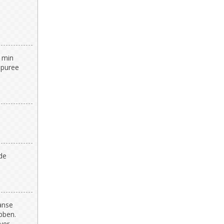
4 min
npuree
 de
anse
bben.
over