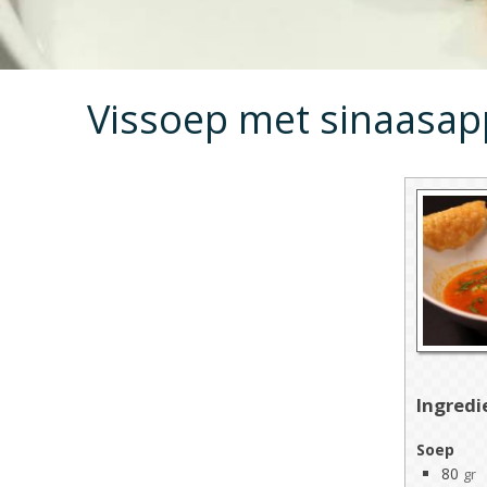
Vissoep met sinaasap
Ingredi
Soep
80
gr