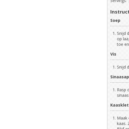
Servings:
Instruc
Soep
Snijd 
op laa
toe en
Vis
Snijd 
Sinaasap
Rasp d
sinaas
Kaasklet
Maak o
kaas. 
Blijf 