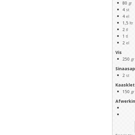
80
gr
4
st
4
el
1,5
ltr
2
tl
1
tl
2
el
Vis
250
gr
Sinaasap
2
st
Kaasklet
150
gr
Afwerki