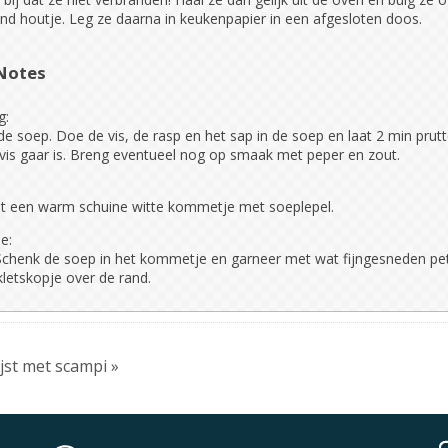
nd houtje. Leg ze daarna in keukenpapier in een afgesloten doos.
Notes
g:
e soep. Doe de vis, de rasp en het sap in de soep en laat 2 min prutt
 vis gaar is. Breng eventueel nog op smaak met peper en zout.
t een warm schuine witte kommetje met soeplepel.
e:
 Schenk de soep in het kommetje en garneer met wat fijngesneden pet
kletskopje over de rand.
ijst met scampi »