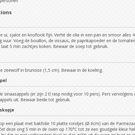
personen
tions
de ui, sjalot en knoflook fijn. Verhit de olie in een pan en smoor alles 
g vuur. Voeg de bouillon, de vissaus, de paprikapoeder en de tomate
 laat 5 min zachtjes koken. Bewaar de soep tot gebruik.
de zeewolf in brunoise (1,5 cm). Bewaar in de koeling.
pel
e sinaasappels (er zijn 2 tl rasp nodig voor 10 pers). Pers vervolgens
appels uit. Bewaar beide tot gebruik.
skopje
p een plaat met bakfolie 10 platte rondjes (Ø 6cm) van de Parmeza
Zet deze ong 5 min in de oven op 170°C tot ze een goudgele kleur he
er bij dat ze niet verbranden! Haal ze dan gelijk uit de oven en buig ze 