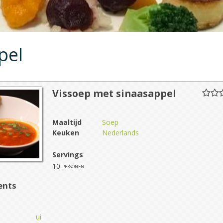
pel
Vissoep met sinaasappel
Maaltijd
Soep
Keuken
Nederlands
Servings
10
personen
ents
ui