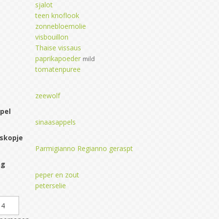
sjalot
teen knoflook
zonnebloemolie
visbouillon
Thaise vissaus
paprikapoeder
mild
tomatenpuree
zeewolf
pel
sinaasappels
skopje
Parmigianno Regianno geraspt
ng
peper en zout
peterselie