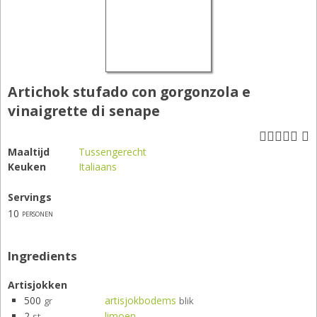
Artichok stufado con gorgonzola e
vinaigrette di senape
Maaltijd
Tussengerecht
Keuken
Italiaans
Servings
10
personen
Ingredients
Artisjokken
500
artisjokbodems
gr
blik
2
limoen
st