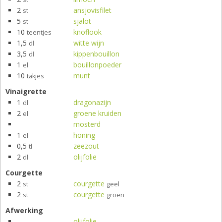
2
ansjovisfilet
st
5
sjalot
st
10
knoflook
teentjes
1,5
witte wijn
dl
3,5
kippenbouillon
dl
1
bouillonpoeder
el
10
munt
takjes
Vinaigrette
1
dragonazijn
dl
2
groene kruiden
el
mosterd
1
honing
el
0,5
zeezout
tl
2
olijfolie
dl
Courgette
2
courgette
st
geel
2
courgette
st
groen
Afwerking
olijfolie