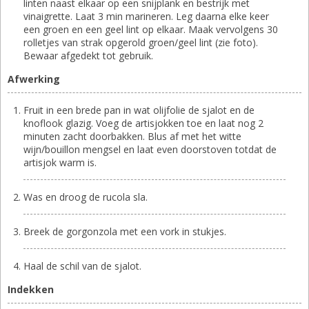
linten naast elkaar op een snijplank en bestrijk met
vinaigrette. Laat 3 min marineren. Leg daarna elke keer
een groen en een geel lint op elkaar. Maak vervolgens 30
rolletjes van strak opgerold groen/geel lint (zie foto).
Bewaar afgedekt tot gebruik.
Afwerking
Fruit in een brede pan in wat olijfolie de sjalot en de
knoflook glazig. Voeg de artisjokken toe en laat nog 2
minuten zacht doorbakken. Blus af met het witte
wijn/bouillon mengsel en laat even doorstoven totdat de
artisjok warm is.
Was en droog de rucola sla.
Breek de gorgonzola met een vork in stukjes.
Haal de schil van de sjalot.
Indekken