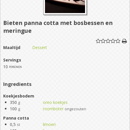
Bieten panna cotta met bosbessen en
meringue
Maaltijd
Dessert
Servings
10
personen
Ingredients
Koekjesbodem
350
oreo koekjes
g
100
roomboter
g
ongezouten
Panna cotta
0,5
limoen
st