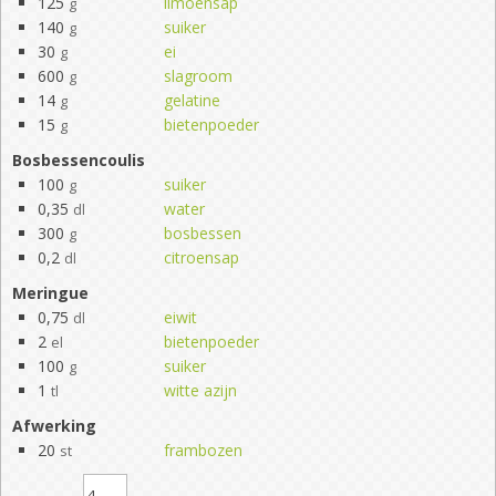
125
limoensap
g
140
suiker
g
30
ei
g
600
slagroom
g
14
gelatine
g
15
bietenpoeder
g
Bosbessencoulis
100
suiker
g
0,35
water
dl
300
bosbessen
g
0,2
citroensap
dl
Meringue
0,75
eiwit
dl
2
bietenpoeder
el
100
suiker
g
1
witte azijn
tl
Afwerking
20
frambozen
st