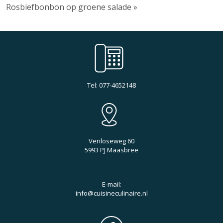
Rosbiefbonbon op groene salade »
Tel: 077-4652148
Venloseweg 60
5993 PJ Maasbree
E-mail:
info@cuisineculinaire.nl