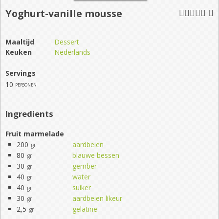
Yoghurt-vanille mousse
Maaltijd
Dessert
Keuken
Nederlands
Servings
10
personen
Ingredients
Fruit marmelade
200
aardbeien
gr
80
blauwe bessen
gr
30
gember
gr
40
water
gr
40
suiker
gr
30
aardbeien likeur
gr
2,5
gelatine
gr