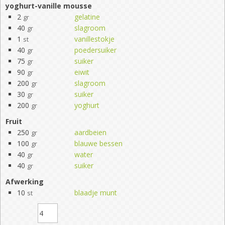
yoghurt-vanille mousse
2
gelatine
gr
40
slagroom
gr
1
vanillestokje
st
40
poedersuiker
gr
75
suiker
gr
90
eiwit
gr
200
slagroom
gr
30
suiker
gr
200
yoghurt
gr
Fruit
250
aardbeien
gr
100
blauwe bessen
gr
40
water
gr
40
suiker
gr
Afwerking
10
blaadje munt
st