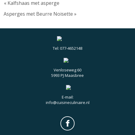
« Kalfshaas met asperge
Asperges met Beurre Noisette »
Tel: 077-4652148
Venloseweg 60
5993 PJ Maasbree
E-mail:
info@cuisineculinaire.nl