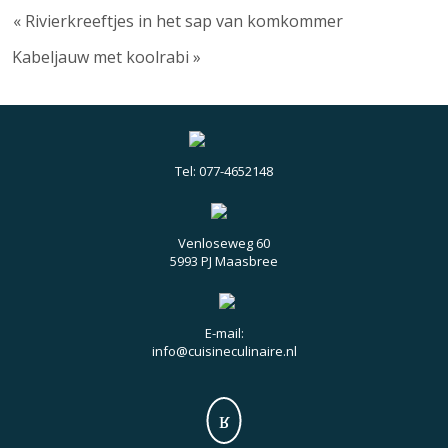
« Rivierkreeftjes in het sap van komkommer
Kabeljauw met koolrabi »
Tel: 077-4652148
Venloseweg 60
5993 PJ Maasbree
E-mail:
info@cuisineculinaire.nl