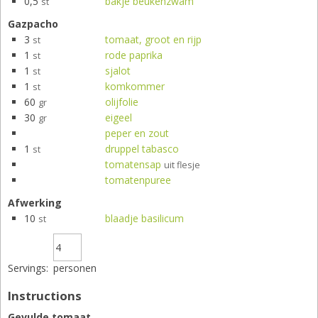
0,5
bakje beukenzwam
st
Gazpacho
3
tomaat, groot en rijp
st
1
rode paprika
st
1
sjalot
st
1
komkommer
st
60
olijfolie
gr
30
eigeel
gr
peper en zout
1
druppel tabasco
st
tomatensap
uit flesje
tomatenpuree
Afwerking
10
blaadje basilicum
st
Servings:
personen
Instructions
Gevulde tomaat