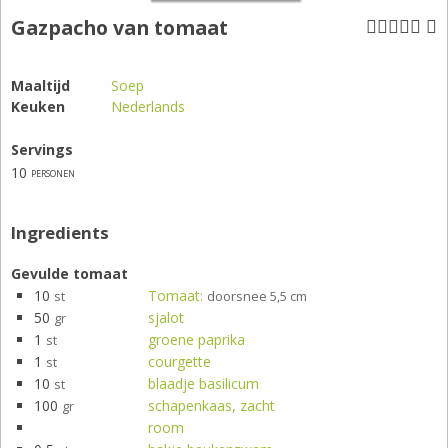
Gazpacho van tomaat
Maaltijd
Soep
Keuken
Nederlands
Servings
10
personen
Ingredients
Gevulde tomaat
10
Tomaat:
st
doorsnee 5,5 cm
50
sjalot
gr
1
groene paprika
st
1
courgette
st
10
blaadje basilicum
st
100
schapenkaas, zacht
gr
room