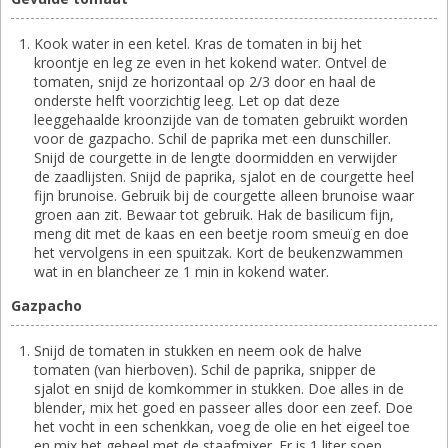
Kook water in een ketel. Kras de tomaten in bij het
kroontje en leg ze even in het kokend water. Ontvel de
tomaten, snijd ze horizontaal op 2/3 door en haal de
onderste helft voorzichtig leeg. Let op dat deze
leeggehaalde kroonzijde van de tomaten gebruikt worden
voor de gazpacho. Schil de paprika met een dunschiller.
Snijd de courgette in de lengte doormidden en verwijder
de zaadlijsten. Snijd de paprika, sjalot en de courgette heel
fijn brunoise. Gebruik bij de courgette alleen brunoise waar
groen aan zit. Bewaar tot gebruik. Hak de basilicum fijn,
meng dit met de kaas en een beetje room smeuïg en doe
het vervolgens in een spuitzak. Kort de beukenzwammen
wat in en blancheer ze 1 min in kokend water.
Gazpacho
Snijd de tomaten in stukken en neem ook de halve
tomaten (van hierboven). Schil de paprika, snipper de
sjalot en snijd de komkommer in stukken. Doe alles in de
blender, mix het goed en passeer alles door een zeef. Doe
het vocht in een schenkkan, voeg de olie en het eigeel toe
en mix het geheel met de staafmixer. Er is 1 liter soep