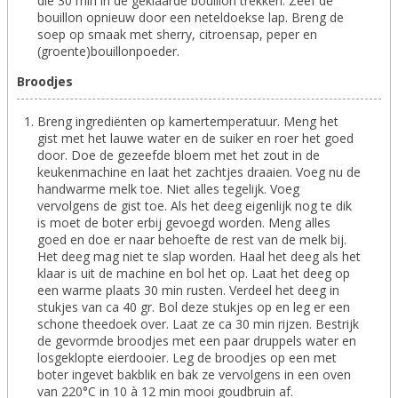
die 30 min in de geklaarde bouillon trekken. Zeef de
bouillon opnieuw door een neteldoekse lap. Breng de
soep op smaak met sherry, citroensap, peper en
(groente)bouillonpoeder.
Broodjes
Breng ingrediënten op kamertemperatuur. Meng het
gist met het lauwe water en de suiker en roer het goed
door. Doe de gezeefde bloem met het zout in de
keukenmachine en laat het zachtjes draaien. Voeg nu de
handwarme melk toe. Niet alles tegelijk. Voeg
vervolgens de gist toe. Als het deeg eigenlijk nog te dik
is moet de boter erbij gevoegd worden. Meng alles
goed en doe er naar behoefte de rest van de melk bij.
Het deeg mag niet te slap worden. Haal het deeg als het
klaar is uit de machine en bol het op. Laat het deeg op
een warme plaats 30 min rusten. Verdeel het deeg in
stukjes van ca 40 gr. Bol deze stukjes op en leg er een
schone theedoek over. Laat ze ca 30 min rijzen. Bestrijk
de gevormde broodjes met een paar druppels water en
losgeklopte eierdooier. Leg de broodjes op een met
boter ingevet bakblik en bak ze vervolgens in een oven
van 220°C in 10 à 12 min mooi goudbruin af.