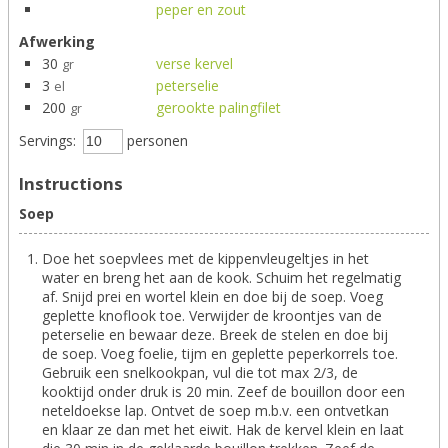
peper en zout
Afwerking
30
verse kervel
gr
3
peterselie
el
200
gerookte palingfilet
gr
Servings:
personen
Instructions
Soep
Doe het soepvlees met de kippenvleugeltjes in het
water en breng het aan de kook. Schuim het regelmatig
af. Snijd prei en wortel klein en doe bij de soep. Voeg
geplette knoflook toe. Verwijder de kroontjes van de
peterselie en bewaar deze. Breek de stelen en doe bij
de soep. Voeg foelie, tijm en geplette peperkorrels toe.
Gebruik een snelkookpan, vul die tot max 2/3, de
kooktijd onder druk is 20 min. Zeef de bouillon door een
neteldoekse lap. Ontvet de soep m.b.v. een ontvetkan
en klaar ze dan met het eiwit. Hak de kervel klein en laat