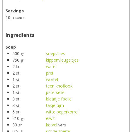
Servings
10
personen
Ingredients
Soep
500
soepvlees
gr
750
kippenvleugeltjes
gr
2
water
ltr
2
prei
st
1
wortel
st
2
teen knoflook
st
1
peterselie
st
3
blaadje foelie
st
3
takje tijm
st
6
witte peperkorrel
st
210
eiwit
gr
30
kervel
gr
vers
0,5
droge sherry
dl