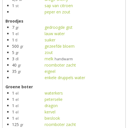
1
sap van citroen
st
peper en zout
Broodjes
7
gedroogde gist
gr
1
lauw water
el
1
suiker
tl
500
gezeefde bloem
gr
5
zout
gr
3
melk
dl
handwarm
40
roomboter zacht
gr
35
eigeel
gr
enkele druppels water
Groene boter
1
waterkers
el
1
peterselie
el
1
dragon
el
1
kervel
el
1
bieslook
el
125
roomboter zacht
gr