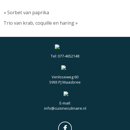
« Sorbet van paprika
Trio van krab, coquille en haring »
Tel: 077-4652148
Venloseweg 60
5993 PJ Maasbree
E-mail:
info@cuisineculinaire.nl