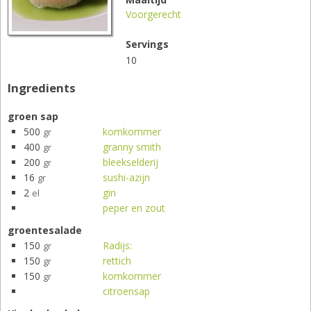
Voorgerecht
Servings
10
Ingredients
groen sap
500
komkommer
gr
400
granny smith
gr
200
bleekselderij
gr
16
sushi-azijn
gr
2
gin
el
peper en zout
groentesalade
150
Radijs:
gr
150
rettich
gr
150
komkommer
gr
citroensap