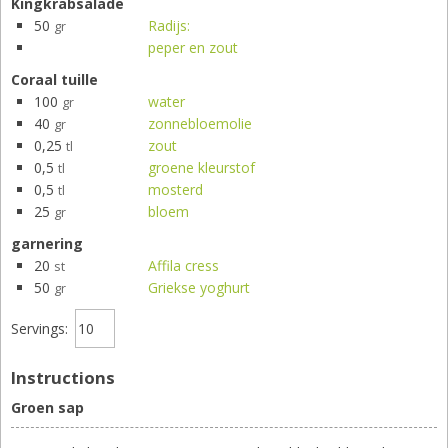
Kingkrabsalade
50
Radijs:
gr
peper en zout
Coraal tuille
100
water
gr
40
zonnebloemolie
gr
0,25
zout
tl
0,5
groene kleurstof
tl
0,5
mosterd
tl
25
bloem
gr
garnering
20
Affila cress
st
50
Griekse yoghurt
gr
Servings:
Instructions
Groen sap