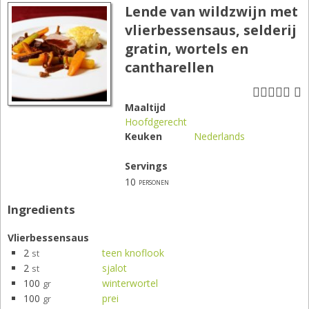
Lende van wildzwijn met
vlierbessensaus, selderij
gratin, wortels en
cantharellen
Maaltijd
Hoofdgerecht
Keuken
Nederlands
Servings
10
personen
Ingredients
Vlierbessensaus
2
teen knoflook
st
2
sjalot
st
100
winterwortel
gr
100
prei
gr