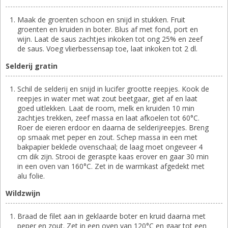
Maak de groenten schoon en snijd in stukken. Fruit
groenten en kruiden in boter. Blus af met fond, port en
wijn. Laat de saus zachtjes inkoken tot ong 25% en zeef
de saus. Voeg vlierbessensap toe, laat inkoken tot 2 dl.
Selderij gratin
Schil de selderij en snijd in lucifer grootte reepjes. Kook de
reepjes in water met wat zout beetgaar, giet af en laat
goed uitlekken. Laat de room, melk en kruiden 10 min
zachtjes trekken, zeef massa en laat afkoelen tot 60°C.
Roer de eieren erdoor en daarna de selderijreepjes. Breng
op smaak met peper en zout. Schep massa in een met
bakpapier beklede ovenschaal; de laag moet ongeveer 4
cm dik zijn. Strooi de geraspte kaas erover en gaar 30 min
in een oven van 160°C. Zet in de warmkast afgedekt met
alu folie.
Wildzwijn
Braad de filet aan in geklaarde boter en kruid daarna met
peper en zout. Zet in een oven van 120°C en gaar tot een