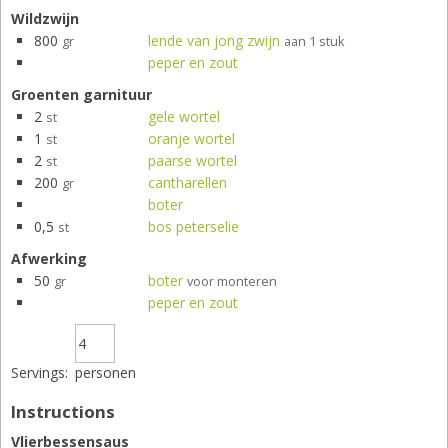
Wildzwijn
800
lende van jong zwijn
gr
aan 1 stuk
peper en zout
Groenten garnituur
2
gele wortel
st
1
oranje wortel
st
2
paarse wortel
st
200
cantharellen
gr
boter
0,5
bos peterselie
st
Afwerking
50
boter
gr
voor monteren
peper en zout
Servings:
personen
Instructions
Vlierbessensaus