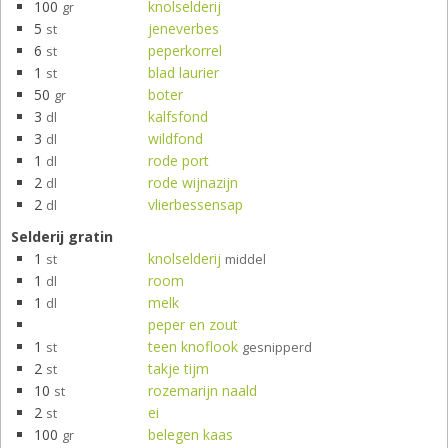
100
knolselderij
gr
5
jeneverbes
st
6
peperkorrel
st
1
blad laurier
st
50
boter
gr
3
kalfsfond
dl
3
wildfond
dl
1
rode port
dl
2
rode wijnazijn
dl
2
vlierbessensap
dl
Selderij gratin
1
knolselderij
st
middel
1
room
dl
1
melk
dl
peper en zout
1
teen knoflook
st
gesnipperd
2
takje tijm
st
10
rozemarijn naald
st
2
ei
st
100
belegen kaas
gr